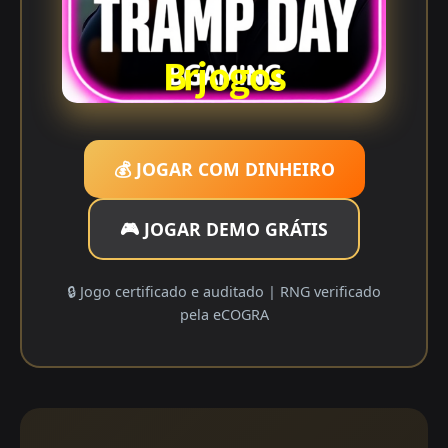
💰 JOGAR COM DINHEIRO
🎮 JOGAR DEMO GRÁTIS
🔒 Jogo certificado e auditado | RNG verificado
pela eCOGRA