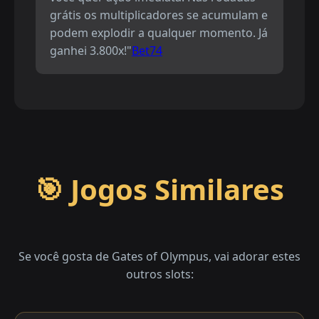
grátis os multiplicadores se acumulam e
podem explodir a qualquer momento. Já
ganhei 3.800x!"
Bet74
🎯 Jogos Similares
Se você gosta de Gates of Olympus, vai adorar estes
outros slots: