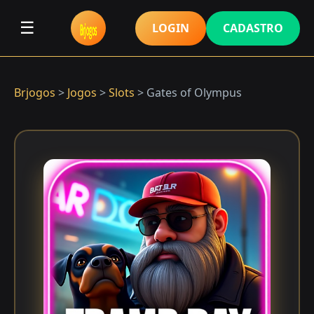
☰
LOGIN
CADASTRO
Brjogos
>
Jogos
>
Slots
> Gates of Olympus