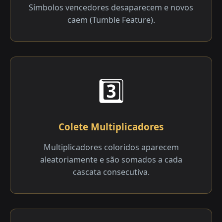
Símbolos vencedores desaparecem e novos
caem (Tumble Feature).
3️⃣
Colete Multiplicadores
Multiplicadores coloridos aparecem
aleatoriamente e são somados a cada
cascata consecutiva.