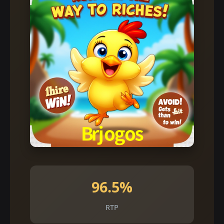
96.5%
RTP