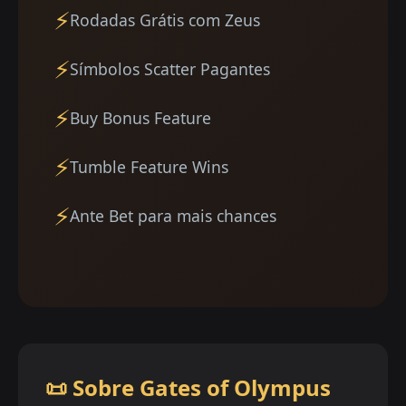
Rodadas Grátis com Zeus
Símbolos Scatter Pagantes
Buy Bonus Feature
Tumble Feature Wins
Ante Bet para mais chances
📜 Sobre Gates of Olympus