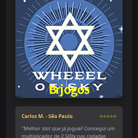
Carlos M. - São Paulo
⭐⭐⭐⭐⭐
"Melhor slot que já joguei! Consegui um
multiplicador de 2.500x nas rodadas